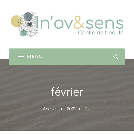
WordPress
Un site utilisant WordPress
février
Accueil
2021
02